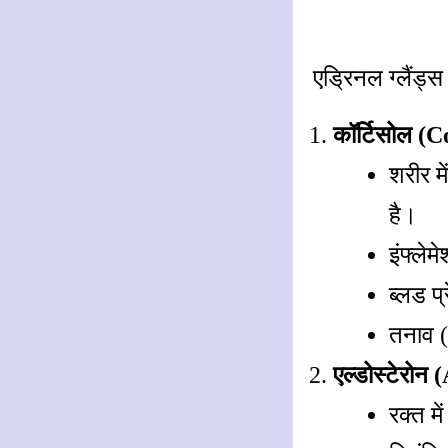
एड्रिनल ग्लैंड्स
कॉर्टिसोल (C
शरीर म
है।
इंफ्ले
ब्लड प
तनाव (
एल्डोस्टेरोन
रक्त म