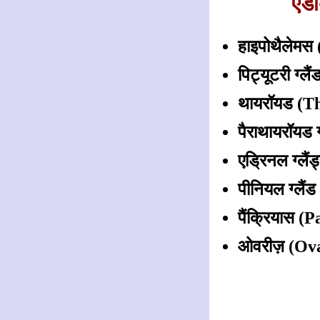
एंड
हाइपोथैलेम
पिट्यूटरी ग्
थायरॉयड (T
पैराथायरॉयड 
एड्रिनल ग्लै
पीनियल ग्लैं
पैंक्रियास (
ओवरीज़ (Ov