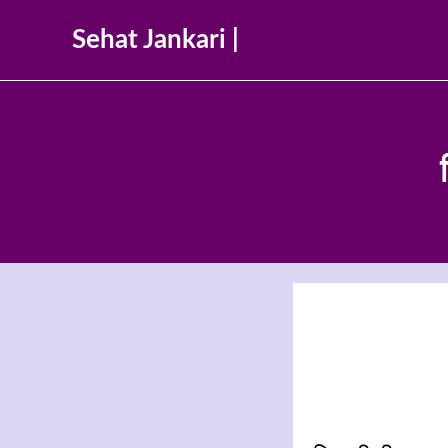
Skip
Sehat Jankari |
to
content