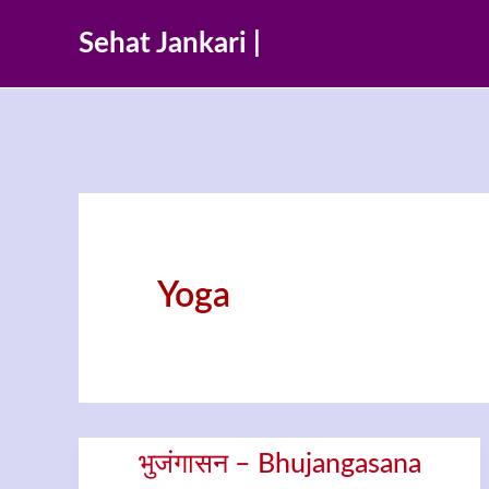
Skip
Sehat Jankari |
to
content
Yoga
भुजंगासन – Bhujangasana