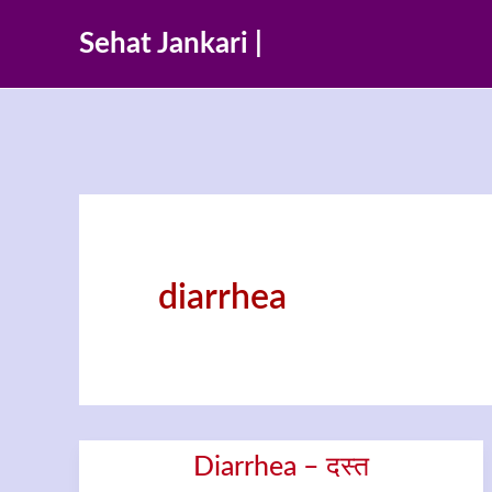
Skip
Sehat Jankari |
to
content
diarrhea
Diarrhea – दस्त