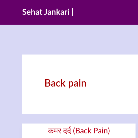
Skip
Sehat Jankari |
to
content
Back pain
कमर दर्द (Back Pain)